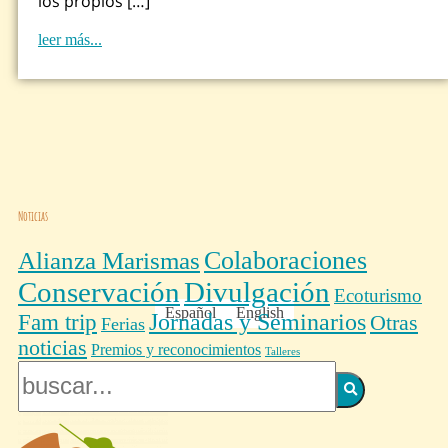
los propios […]
leer más...
Noticias
Colaboraciones
Alianza Marismas
Conservación
Divulgación
Ecoturismo
Español
English
Fam trip
Jornadas y Seminarios
Otras
Ferias
noticias
Premios y reconocimientos
Talleres