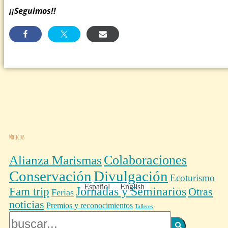
¡¡Seguimos!!
Noticias
Colaboraciones
Alianza Marismas
Conservación
Divulgación
Ecoturismo
Español
English
Fam trip
Jornadas y Seminarios
Otras
Ferias
noticias
Premios y reconocimientos
Talleres