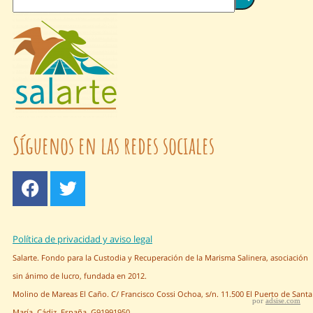
Síguenos en las redes sociales
Política de privacidad y aviso legal
Salarte. Fondo para la Custodia y Recuperación de la Marisma Salinera, asociación
sin ánimo de lucro, fundada en 2012.
Molino de Mareas El Caño. C/ Francisco Cossi Ochoa, s/n. 11.500 El Puerto de Santa
por
adsise.com
María, Cádiz. España. G91991950