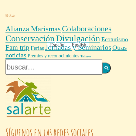
Noticias
Colaboraciones
Alianza Marismas
Conservación
Divulgación
Ecoturismo
Español
English
Fam trip
Jornadas y Seminarios
Otras
Ferias
noticias
Premios y reconocimientos
Talleres
Síguenos en las redes sociales