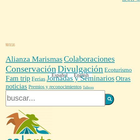
Noticias
Colaboraciones
Alianza Marismas
Conservación
Divulgación
Ecoturismo
Español
English
Fam trip
Jornadas y Seminarios
Otras
Ferias
noticias
Premios y reconocimientos
Talleres